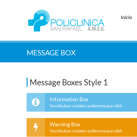
Inicio
MESSAGE BOX
Message Boxes Style 1
Information Box
Vestibulum sodales pellentesque nibh
Warning Box
Vestibulum sodales pellentesque nibh