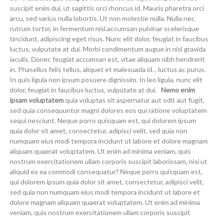
suscipit enim dui, ut sagittis orci rhoncus id. Mauris pharetra orci
arcu, sed varius nulla lobortis. Ut non molestie nulla. Nulla nec
rutrum tortor, in fermentum nisl.accumsan pulvinar scelerisque
tincidunt, adipiscing eget risus. Nunc elit dolor, feugiat in faucibus
luctus, vulputate at dui. Morbi condimentum augue in nisl gravida
iaculis. Donec feugiat accumsan est, vitae aliquam nibh hendrerit
in. Phasellus felis tellus, aliquet et malesuada id. , luctus ac purus.
In quis ligula non ipsum posuere dignissim. In leo ligula, nunc elit
dolor, feugiat in faucibus luctus, vulputate at dui.
Nemo enim
ipsam voluptatem
quia voluptas sit aspernatur aut odit aut fugit,
sed quia consequuntur magni dolores eos qui ratione voluptatem
sequi nesciunt. Neque porro quisquam est, qui dolorem ipsum
quia dolor sit amet, consectetur, adipisci velit, sed quia non
numquam eius modi tempora incidunt ut labore et dolore magnam
aliquam quaerat voluptatem. Ut enim ad minima veniam, quis
nostrum exercitationem ullam corporis suscipit laboriosam, nisi ut
aliquid ex ea commodi consequatur? Neque porro quisquam est,
qui dolorem ipsum quia dolor sit amet, consectetur, adipisci velit,
sed quia non numquam eius modi tempora incidunt ut labore et
dolore magnam aliquam quaerat voluptatem. Ut enim ad minima
veniam, quis nostrum exercitationem ullam corporis suscipit