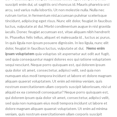
suscipit enim dui, ut sagittis orci rhoncus id. Mauris pharetra orci
arcu, sed varius nulla lobortis. Ut non molestie nulla. Nulla nec
rutrum tortor, in fermentum nisl.accumsan pulvinar scelerisque
tincidunt, adipiscing eget risus. Nunc elit dolor, feugiat in faucibus
luctus, vulputate at dui. Morbi condimentum augue in nisl gravida
iaculis. Donec feugiat accumsan est, vitae aliquam nibh hendrerit
in. Phasellus felis tellus, aliquet et malesuada id. , luctus ac purus.
In quis ligula non ipsum posuere dignissim. In leo ligula, nunc elit
dolor, feugiat in faucibus luctus, vulputate at dui.
Nemo enim
ipsam voluptatem
quia voluptas sit aspernatur aut odit aut fugit,
sed quia consequuntur magni dolores eos qui ratione voluptatem
sequi nesciunt. Neque porro quisquam est, qui dolorem ipsum
quia dolor sit amet, consectetur, adipisci velit, sed quia non
numquam eius modi tempora incidunt ut labore et dolore magnam
aliquam quaerat voluptatem. Ut enim ad minima veniam, quis
nostrum exercitationem ullam corporis suscipit laboriosam, nisi ut
aliquid ex ea commodi consequatur? Neque porro quisquam est,
qui dolorem ipsum quia dolor sit amet, consectetur, adipisci velit,
sed quia non numquam eius modi tempora incidunt ut labore et
dolore magnam aliquam quaerat voluptatem. Ut enim ad minima
veniam, quis nostrum exercitationem ullam corporis suscipit