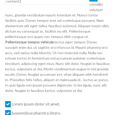
convallis
volutpat
nunc, gravida vestibulum mauris interdum et. Nuncv tortor
facilisis quis. Donec tempor erat vel scelerisque posuere. Nam
elementum elit eget tellus faucibus euismod. Aliquam turpis nibh,
dictum eu consequat ac, facilisis eu elit. Pellentesque
pellentesque orci quam, nec tempus nibh congue ut.
Pellentesque tempus vehicula
lectus eget tempor. Donec
suscipit enim dui, ut sagittis orci rhoncus id. Mauris pharetra orci
arcu, sed varius nulla lobortis. Ut non molestie nulla. Nulla nec
rutrum tortor, in fermentum nisl.accumsan pulvinar scelerisque
tincidunt, adipiscing eget risus. Nunc elit dolor, feugiat in faucibus
luctus, vulputate at dui. Morbi condimentum augue in nisl gravida
iaculis. Donec feugiat accumsan est, vitae aliquam nibh hendrerit
in. Phasellus felis tellus, aliquet et malesuada id. , luctus ac purus.
In quis ligula non ipsum posuere dignissim. In leo ligula, nunc elit
dolor, feugiat in faucibus luctus, vulputate at dui.
Lorem ipsum dolor sit amet.
Suspendisse pharetra libero.