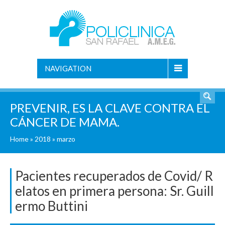
NAVIGATION
PREVENIR, ES LA CLAVE CONTRA EL
CÁNCER DE MAMA.
Home
»
2018
»
marzo
Pacientes recuperados de Covid/ R
elatos en primera persona: Sr. Guill
ermo Buttini